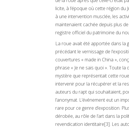
de la roue après que celle-ci était
licite, à l’époque où cette région du
à une intervention musclée, les activ
maintenaient cachée depuis plus de 
registre officiel du patrimoine du n
La roue avait été apportée dans la 
précédant le vernissage de l’exposit
couvertures « made in China », conçue
phrase « Je ne sais quoi ». Toute la
mystère que représentait cette roue (éta
intervenir pour la récupérer et la rest
auteurs du rapt qui souhaitaient, p
l’anonymat. L’événement eut un impo
rare pour ce genre d’exposition. Plu
dérobée, au rôle de l’art dans la po
revendication identitaire[3]. Les aut