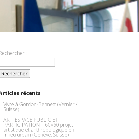
Rechercher :
Articles récents
Vivre à Gordon-Bennett (Vernier /
Suisse)
ART, ESPACE PUBLIC ET
PARTICIPATION – 60×60 projet
artistique et anthropologique en
milieu urbain (Genève, Suisse)