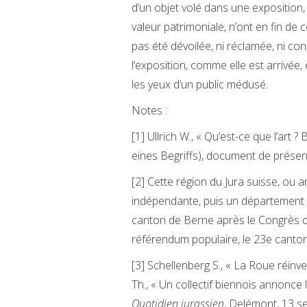
d’un objet volé dans une exposition,
valeur patrimoniale, n’ont en fin de
pas été dévoilée, ni réclamée, ni conf
l’exposition, comme elle est arriv
les yeux d’un public médusé.
Notes :
[1] Ullrich W., « Qu’est-ce que l’art 
eines Begriffs), document de présen
[2] Cette région du Jura suisse, ou 
indépendante, puis un département fr
canton de Berne après le Congrès d
référendum populaire, le 23e canton
[3] Schellenberg S., « La Roue réinv
Th., « Un collectif biennois annonce
Quotidien jurassien
, Delémont, 13 s