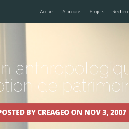
Accueil
A propos
Projets
Recher
on anthropologiqu
otion de patrimoi
POSTED BY CREAGEO ON NOV 3, 2007 