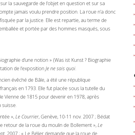
 sur la sauvegarde de l’objet en question et sur sa
 compte jamais voulu prendre position. La roue n’a donc
isquée par la justice. Elle est repartie, au terme de
ée, emballée et portée par des hommes masqués, sous
? Biographie d’une notion » (Was ist Kunst ? Biographie
tation de l’exposition
Je ne sais quoi
.
ancien évêché de Bâle, a été une république
ançais en 1793. Elle fut placée sous la tutelle du
e Vienne de 1815 pour devenir en 1978, après
 suisse.
entée »,
Le Courrier
, Genève, 10-11 nov. 2007 ; Bédat
 le retour de la roue du moulin de Bollement »,
Le
ept. 2007 ; « Le Bélier demande que la roue de