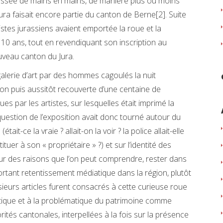
 passée de mains en mains, de manière plus ou moins
 Jura faisait encore partie du canton de Berne[2]. Suite
istes jurassiens avaient emportée la roue et la
10 ans, tout en revendiquant son inscription au
ouveau canton du Jura.
galerie d’art par des hommes cagoulés la nuit
ion puis aussitôt recouverte d’une centaine de
s par les artistes, sur lesquelles était imprimé la
 question de l’exposition avait donc tourné autour du
it-ce la vraie ? allait-on la voir ? la police allait-elle
ituer à son « propriétaire » ?) et sur l’identité des
our des raisons que l’on peut comprendre, rester dans
rtant retentissement médiatique dans la région, plutôt
sieurs articles furent consacrés à cette curieuse roue
litique et à la problématique du patrimoine comme
orités cantonales, interpellées à la fois sur la présence