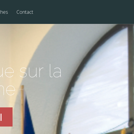
ches
Contact
e sur la
ne
|