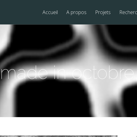
Accueil
A propos
Projets
Recher
 made in octobre