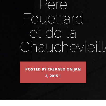
Père
Fouettard
et de la
Chauchevieil
POSTED BY CREAGEO ON JAN
3, 2015 |