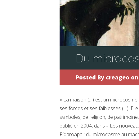
Du microco
Posted By
creageo
on 
« La maison (…) est un microcosme, 
ses forces et ses faiblesses (…). El
symboles, de religion, de patrimoine, 
publié en 2004, dans « Les nouveau
Pidaroapa : du microcosme au macro