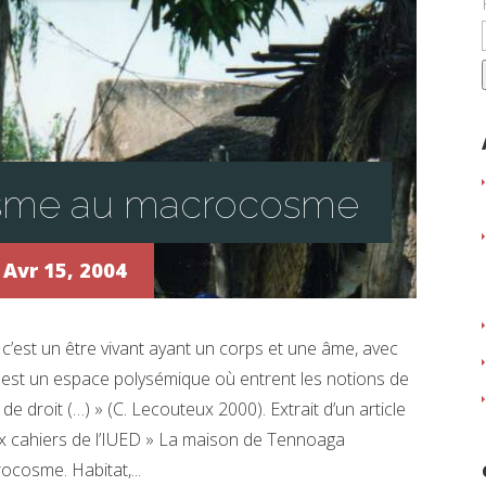
sme au macrocosme
Avr 15, 2004
c’est un être vivant ayant un corps et une âme, avec
le est un espace polysémique où entrent les notions de
de droit (…) » (C. Lecouteux 2000). Extrait d’un article
x cahiers de l’IUED » La maison de Tennoaga
cosme. Habitat,...